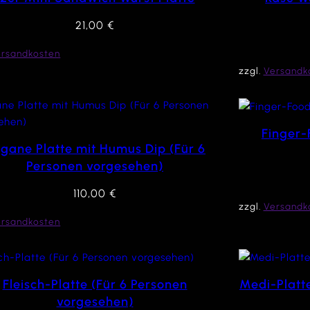
21,00
€
ersandkosten
zzgl.
Versandk
Finger-
gane Platte mit Humus Dip (Für 6
Personen vorgesehen)
110,00
€
zzgl.
Versandk
ersandkosten
Fleisch-Platte (Für 6 Personen
Medi-Platt
vorgesehen)