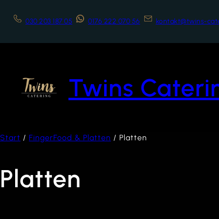
030 203 187 05
0176 222 070 56
kontakt@twins-cat
Twins Cateri
Start
/
FingerFood & Platten
/ Platten
Platten