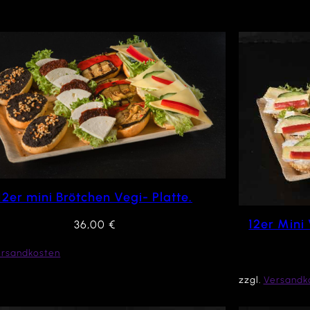
12er mini Brötchen Vegi- Platte.
12er Mini
36,00
€
ersandkosten
zzgl.
Versandk