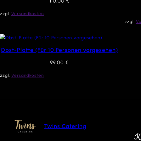
110,00
€
zzgl.
Versandkosten
zzgl.
V
Obst-Platte (Für 10 Personen vorgesehen)
99,00
€
zzgl.
Versandkosten
Twins Catering
K