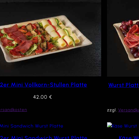
12er Mini Vollkorn-Stullen Platte
Wurst Plat
42,00
€
ersandkosten
zzgl.
Versandk
12er Mini Sandwich Wurst Platte
Käse Wu