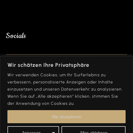
Socials
Bleibe mit uns in Kontakt und folge uns auf
Wir schätzen Ihre Privatsphäre
Instagram!
Wir verwenden Cookies, um Ihr Surferlebnis zu
verbessern, personalisierte Anzeigen oder Inhalte
einzusetzen und unseren Datenverkehr zu analysieren.
Wenn Sie auf „Alle akzeptieren" klicken, stimmen Sie
der Anwendung von Cookies zu.
Alle akzeptieren
© Copyright 2024. All Rights Reserved.
Anpassen
Alles ablehnen