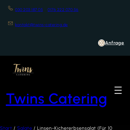
030 203 187 05
0176 222 070 56
kontakt@twins-catering.de
Anfrage
Twins Catering
Start
/
Salate
/ Linsen-Kichererbsensalat (Für 10