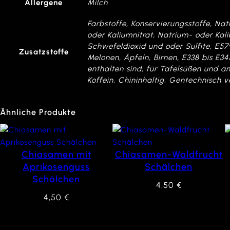
Allergene
Milch
Farbstoffe, Konservierungsstoffe, Nat
oder Kaliumnitrat, Natrium- oder Kal
Schwefeldioxid und oder Sulfite, E57
Zusatzstoffe
Melonen, Äpfeln, Birnen, E338 bis E3
enthalten sind, für Tafelsüßen und an
Koffein, Chininhaltig, Gentechnisch v
Ähnliche Produkte
Chiasamen mit
Chiasamen-Waldfrucht
Aprikosenguss
Schälchen
Schälchen
4,50
€
4,50
€