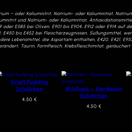
rium – oder Kaliumnitrit, Natrium- oder Kaliumnitrat, Natriu
iumnitrit und Natrium- oder Kaliumnitrat, Antioxidationsmitt
9 oder E585 bei Oliven, E901 bis E904, E912 oder E914 auf d
41, E450 bis E452 bei Fleischerzeugnissen, Süßungsmittel, w
dere Lebensmittel, die Aspartam enthalten, E420, E421, E953
erändert, Taurin, Formfleisch, Krebsfleischimitat, geräuchert
Grieß Pudding
Milchreis – Aprikosen
Schälchen
Schälchen
4,50
€
4,50
€