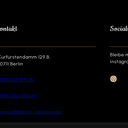
ontakt
Social
Bleibe 
Kurfürstendamm 129 B,
Instagr
10711 Berlin
030 203 187 05
0176 222 070 56
kontakt@twins-catering.de