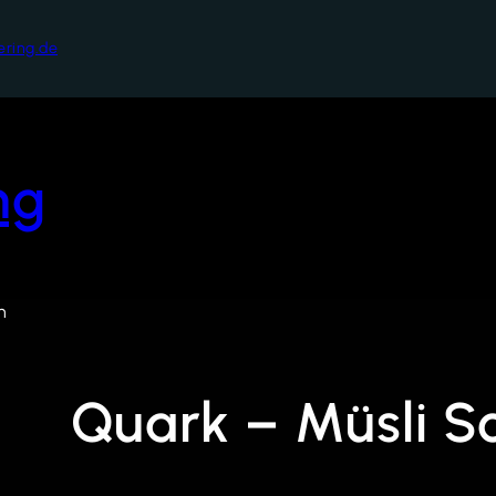
ering.de
ng
n
Quark – Müsli S