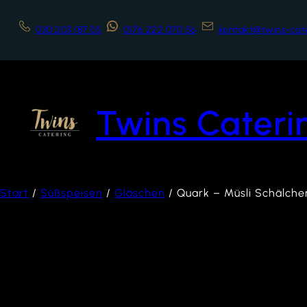
030 203 187 05
0176 222 070 56
kontakt@twins-cat
Twins Cateri
Start
/
Süßspeisen
/
Gläschen
/ Quark – Müsli Schälche