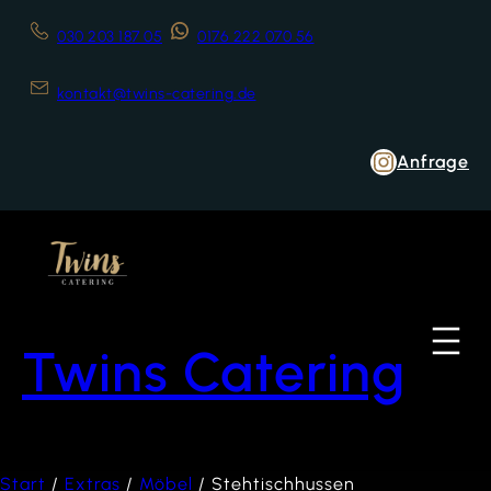
030 203 187 05
0176 222 070 56
kontakt@twins-catering.de
Anfrage
Twins Catering
Start
/
Extras
/
Möbel
/ Stehtischhussen