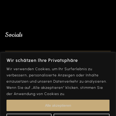
Socials
Bleibe mit uns in Kontakt und folge uns auf
Wir schätzen Ihre Privatsphäre
Instagram!
Wir verwenden Cookies, um Ihr Surferlebnis zu
verbessern, personalisierte Anzeigen oder Inhalte
einzusetzen und unseren Datenverkehr zu analysieren.
Wenn Sie auf „Alle akzeptieren" klicken, stimmen Sie
der Anwendung von Cookies zu.
Alle akzeptieren