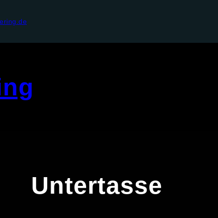
ering.de
ing
Untertasse