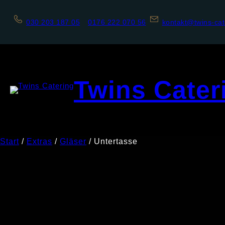
030 203 187 05
0176 222 070 56
kontakt@twins-cat
Twins Cater
Start
/
Extras
/
Gläser
/ Untertasse