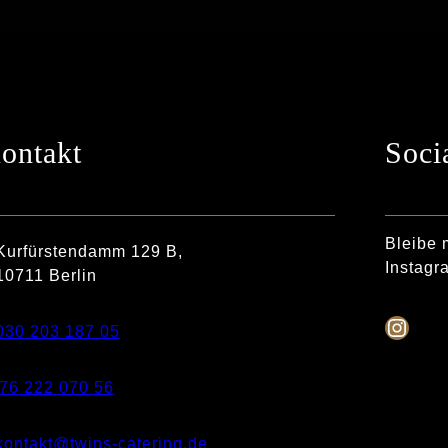
ontakt
Soci
Bleibe 
Kurfürstendamm 129 B,
Instagr
10711 Berlin
030 203 187 05
76 222 070 56
kontakt@twins-catering.de