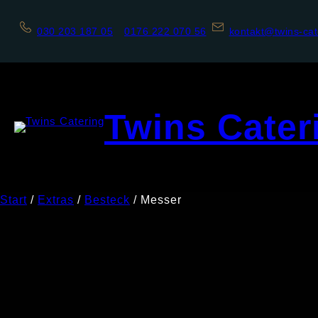
030 203 187 05
0176 222 070 56
kontakt@twins-cat
Twins Cater
Start
/
Extras
/
Besteck
/ Messer