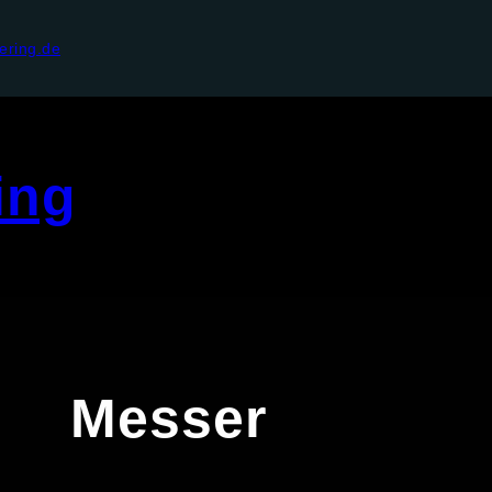
ering.de
ing
Messer