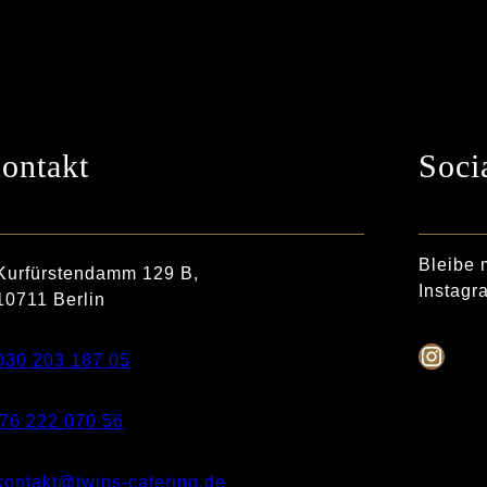
ontakt
Soci
Bleibe 
Kurfürstendamm 129 B,
Instagr
10711 Berlin
030 203 187 05
76 222 070 56
kontakt@twins-catering.de